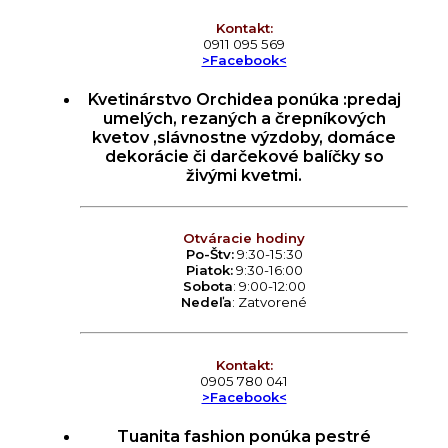
Kontakt:
0911 095 569
>Facebook<
Kvetinárstvo Orchidea ponúka :predaj
umelých, rezaných a črepníkových
kvetov ,slávnostne výzdoby, domáce
dekorácie či darčekové balíčky so
živými kvetmi.
Otváracie hodiny
Po-Štv:
9:30-15:30
Piatok:
9:30-16:00
Sobota
: 9:00-12:00
Nedeľa
: Zatvorené
Kontakt:
0905 780 041
>Facebook<
Tuanita fashion ponúka pestré