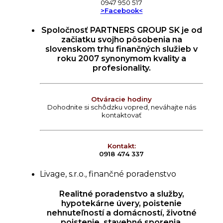
0947 950 517
>Facebook<
Spoločnosť PARTNERS GROUP SK je od
začiatku svojho pôsobenia na
slovenskom trhu finančných služieb v
roku 2007 synonymom kvality a
profesionality.
Otváracie hodiny
Dohodnite si schôdzku vopred, neváhajte nás
kontaktovať
Kontakt:
0918 474 337
Livage, s.r.o., finančné poradenstvo
Realitné poradenstvo a služby,
hypotekárne úvery, poistenie
nehnuteľností a domácností, životné
poistenie, stavebné sporenia.