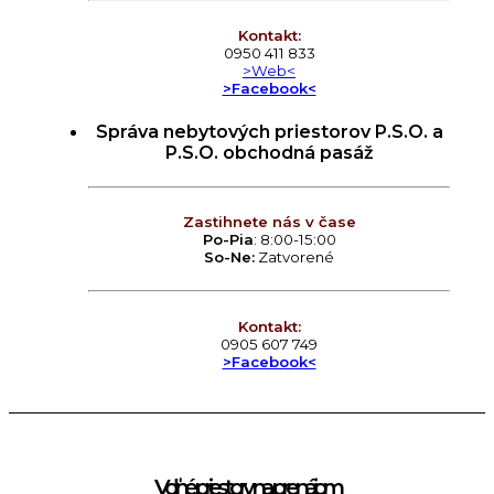
Kontakt:
0950 411 833
>Web<
>Facebook<
Správa nebytových priestorov P.S.O. a
P.S.O. obchodná pasáž
Zastihnete nás v čase
Po-Pia
: 8:00-15:00
So-Ne:
Zatvorené
Kontakt:
0905 607 749
>Facebook<
Voľné priestory na prenájom