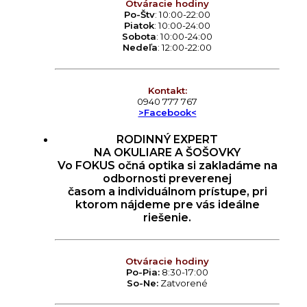
Otváracie hodiny
Po-Štv
: 10:00-22:00
Piatok
: 10:00-24:00
Sobota
: 10:00-24:00
Nedeľa
: 12:00-22:00
Kontakt:
0940 777 767
>Facebook<
RODINNÝ EXPERT
NA OKULIARE A ŠOŠOVKY
Vo FOKUS očná optika si zakladáme na
odbornosti preverenej
časom a individuálnom prístupe, pri
ktorom nájdeme pre vás ideálne
riešenie.
Otváracie hodiny
Po-Pia:
8:30-17:00
So-Ne:
Zatvorené