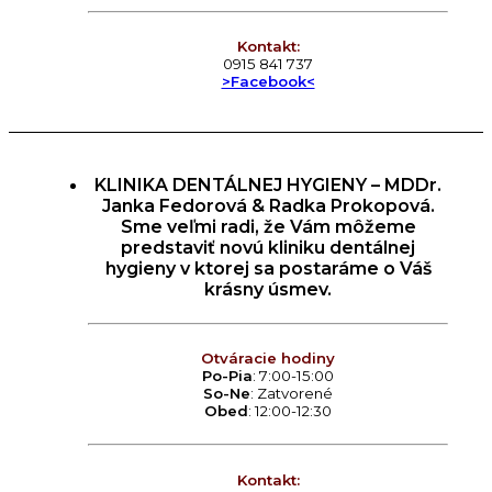
Kontakt:
0915 841 737
>Facebook<
KLINIKA DENTÁLNEJ HYGIENY – MDDr.
Janka Fedorová & Radka Prokopová.
Sme veľmi radi, že Vám môžeme
predstaviť novú kliniku dentálnej
hygieny v ktorej sa postaráme o Váš
krásny úsmev.
Otváracie hodiny
Po-Pia
: 7:00-15:00
So-Ne
: Zatvorené
Obed
: 12:00-12:30
Kontakt: