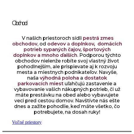
Obchod
V našich priestoroch sídli
pestrá zmes
obchodov
, od
odevov
a
doplnkov
,
domácich
potrieb sypaných čajov
,
športových
doplnkov a mnoho ďalších
.
Podporou týchto
obchodov nielenže robíte svoj vlastný život
pohodlnejším, ale prispievate aj k rozvoju
mesta a miestnych podnikateľov. Navyše,
naša
výhodná poloha
a
dostatok
parkovacích miest
uľahčujú zastavenie a
vybavovanie vašich nákupných potrieb, či už
máte prestávku na obed alebo vybavujete
veci pred cestou domov. Navštívte nás ešte
dnes a zažite pohodlie, keď máte všetko, čo
potrebujete, na dosah ruky!
Voľné priestory