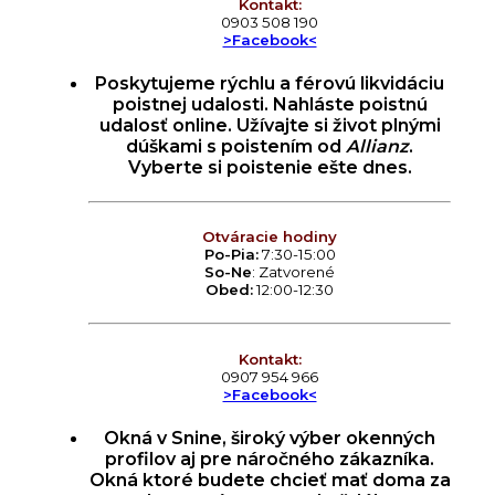
Kontakt:
0903 508 190
>Facebook<
Poskytujeme rýchlu a férovú likvidáciu
poistnej udalosti. Nahláste poistnú
udalosť online. Užívajte si život plnými
dúškami s poistením od
Allianz
.
Vyberte si poistenie ešte dnes.
Otváracie hodiny
Po-Pia:
7:30-15:00
So-Ne
: Zatvorené
Obed:
12:00-12:30
Kontakt:
0907 954 966
>Facebook<
Okná v Snine, široký výber okenných
profilov aj pre náročného zákazníka.
Okná ktoré budete chcieť mať doma za