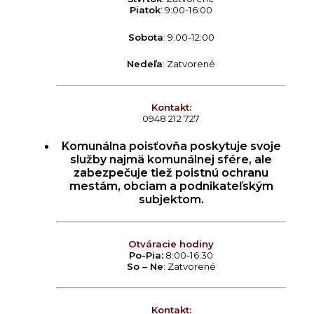
Piatok
: 9:00-16:00
Sobota
: 9:00-12:00
Nedeľa
: Zatvorené
Kontakt:
0948 212 727
Komunálna poisťovňa poskytuje svoje
služby najmä komunálnej sfére, ale
zabezpečuje tiež poistnú ochranu
mestám, obciam a podnikateľským
subjektom.
Otváracie hodiny
Po-Pia:
8:00-16:30
So – Ne
: Zatvorené
Kontakt: