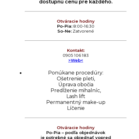
dostupnú cenu pre každého.
Otváracie hodiny
Po-Pia:
8:00-16:30
So-Ne:
Zatvorené
Kontakt:
0905 106 183
>Web<
Ponúkane procedúry:
Ošetrenie pleti,
Úprava obočia
Predĺženie mihalníc,
Lash lift
Permanentný make-up
Líčenie
Otváracie hodiny
Po-Pia – podľa objednávok
je potrebné sa objednať vopred