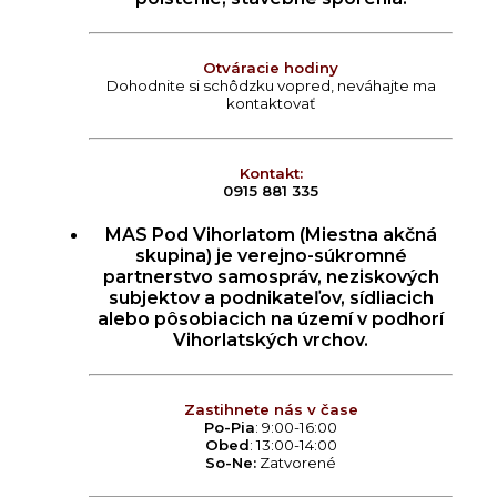
Otváracie hodiny
Dohodnite si schôdzku vopred, neváhajte ma
kontaktovať
Kontakt:
0915 881 335
MAS Pod Vihorlatom (Miestna akčná
skupina) je verejno-súkromné
partnerstvo samospráv, neziskových
subjektov a podnikateľov, sídliacich
alebo pôsobiacich na území v podhorí
Vihorlatských vrchov.
Zastihnete nás v čase
Po-Pia
: 9:00-16:00
Obed
: 13:00-14:00
So-Ne:
Zatvorené