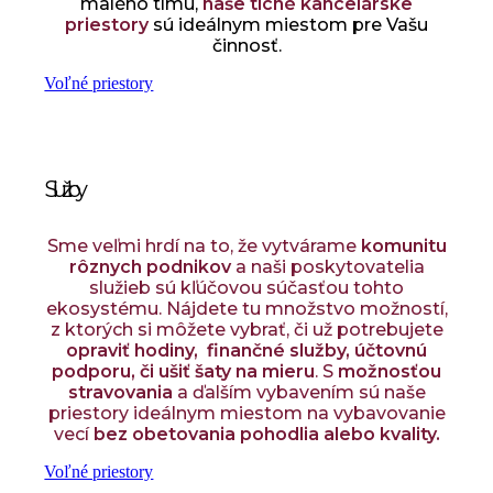
malého tímu,
naše tiché kancelárske
priestory
sú ideálnym miestom pre Vašu
činnosť.
Voľné priestory
Služby
Sme veľmi hrdí na to, že vytvárame
komunitu
rôznych podnikov
a naši poskytovatelia
služieb sú kľúčovou súčasťou tohto
ekosystému. Nájdete tu množstvo možností,
z ktorých si môžete vybrať, či už potrebujete
opraviť hodiny, finančné služby, účtovnú
podporu, či ušiť šaty na mieru
. S
možnosťou
stravovania
a ďalším vybavením sú naše
priestory ideálnym miestom na vybavovanie
vecí
bez obetovania pohodlia alebo kvality.
Voľné priestory