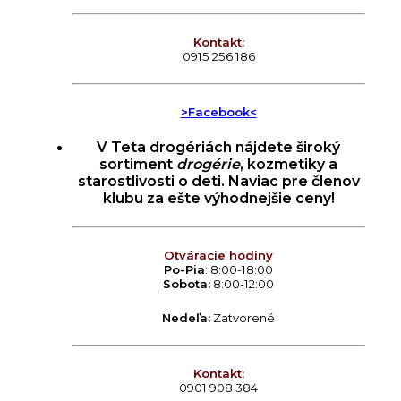
Kontakt:
0915 256 186
>Facebook<
V Teta drogériách nájdete široký
sortiment
drogérie
, kozmetiky a
starostlivosti o deti. Naviac pre členov
klubu za ešte výhodnejšie ceny!
Otváracie hodiny
Po-Pia
: 8:00-18:00
Sobota:
8:00-12:00
Nedeľa:
Zatvorené
Kontakt:
0901 908 384