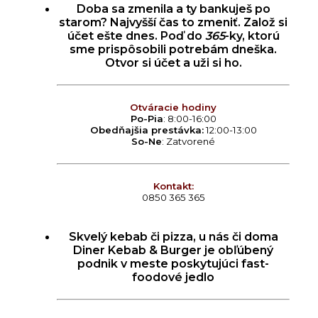
Doba sa zmenila a ty bankuješ po
starom? Najvyšší čas to zmeniť. Založ si
účet ešte dnes. Poď do
365
-ky, ktorú
sme prispôsobili potrebám dneška.
Otvor si účet a uži si ho.
Otváracie hodiny
Po-Pia
: 8:00-16:00
Obedňajšia prestávka:
12:00-13:00
So-Ne
: Zatvorené
Kontakt:
0850 365 365
Skvelý kebab či pizza, u nás či doma
Diner Kebab & Burger je obľúbený
podnik v meste poskytujúci fast-
foodové jedlo